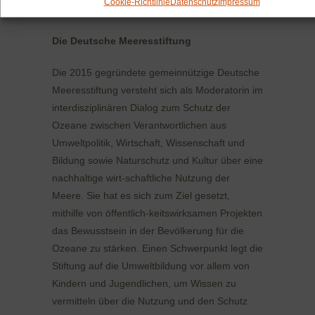
Cookie-Richtlinie
Datenschutz
Impressum
www.aldebaran.org
Die Deutsche Meeresstiftung
Die 2015 gegründete gemeinnützige Deutsche
Meeresstiftung versteht sich als Moderatorin im
interdisziplinären Dialog zum Schutz der
Ozeane zwischen Verantwortlichen aus
Umweltpolitik, Wirtschaft, Wissenschaft und
Bildung sowie Naturschutz und Kultur über eine
nachhaltige wirt-schaftliche Nutzung der
Meere. Sie hat es sich zum Ziel gesetzt,
mithilfe von öffentlich-keitswirksamen Projekten
das Bewusstsein in der Bevölkerung für die
Ozeane zu stärken. Einen Schwerpunkt legt die
Stiftung auf die Umweltbildung vor allem von
Kindern und Jugendlichen, um Wissen zu
vermitteln über die Nutzung und den Schutz