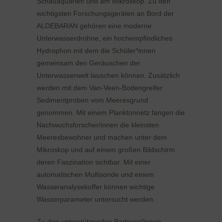
Schauaquarien und am Mikroskop. Zu den
wichtigsten Forschungsgeräten an Bord der
ALDEBARAN gehören eine moderne
Unterwasserdrohne, ein hochempfindliches
Hydrophon mit dem die Schüler*innen
gemeinsam den Geräuschen der
Unterwasserwelt lauschen können. Zusätzlich
werden mit dem Van-Veen-Bodengreifer
Sedimentproben vom Meeresgrund
genommen. Mit einem Planktonnetz fangen die
Nachwuchsforscher/innen die kleinsten
Meeresbewohner und machen unter dem
Mikroskop und auf einem großen Bildschirm
deren Faszination sichtbar. Mit einer
automatischen Multisonde und einem
Wasseranalysekoffer können wichtige
Wasserparameter untersucht werden.
Zu den unterstützenden Partnern*innen