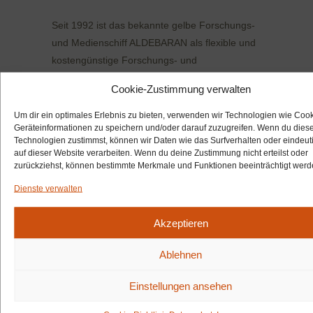
Seit 1992 ist das bekannte gelbe Forschungs-
und Medienschiff ALDEBARAN als flexible und
kostengünstige Forschungs- und
Kommunikationsplattform in Küstengewässern
Cookie-Zustimmung verwalten
weltweit unterwegs. Mit knapp einem Meter
Tiefgang und einer hervorragenden
Um dir ein optimales Erlebnis zu bieten, verwenden wir Technologien wie Coo
Geräteinformationen zu speichern und/oder darauf zuzugreifen. Wenn du dies
Grundausrüstung ist der Forschungssegler
Technologien zustimmst, können wir Daten wie das Surfverhalten oder eindeut
spezialisiert auf die Flach- und
auf dieser Website verarbeiten. Wenn du deine Zustimmung nicht erteilst oder
Küstengewässer vorwiegend in Deutschland
zurückziehst, können bestimmte Merkmale und Funktionen beeinträchtigt werd
und Europa. Die ALDEBARAN ist weltweit
Dienste verwalten
einsetzbar und bietet bis zu vier
Wissenschaftlern, Technikern und
Akzeptieren
Medienmachern einen flexiblen und
unkomplizierten Arbeitsplatz. Seit Jahrzehnten
Ablehnen
zeigt die Forschungsyacht vorbildlich, wie mit
Einstellungen ansehen
minimalem „Carbon Footprint“ exzellente
Meeresforschung betrieben werden kann.