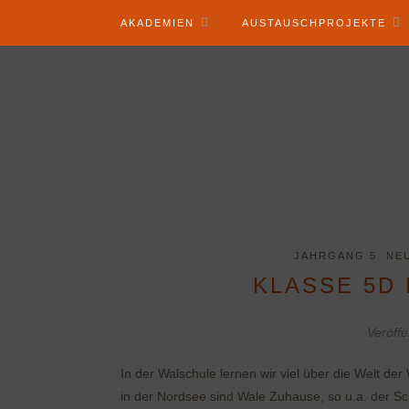
AKADEMIEN
AUSTAUSCHPROJEKTE
JAHRGANG 5
NE
KLASSE 5D
Veröffe
In der Walschule lernen wir viel über die Welt de
in der Nordsee sind Wale Zuhause, so u.a. der S