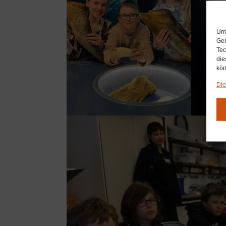
Um 
Ger
Tec
die
kön
Die