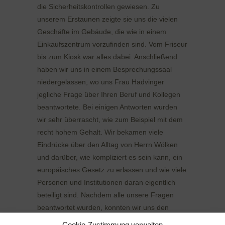
die Sicherheitskontrollen gewiesen. Zu
unserem Erstaunen zeigte sie uns die vielen
Geschäfte im Gebäude, die wie in einem
Einkaufszentrum vorzufinden sind. Vom Friseur
bis zum Kiosk war alles dabei. Anschließend
haben wir uns in einem Besprechungssaal
niedergelassen, wo uns Frau Hadvinger
jegliche Frage über Ihren Beruf und Kollegen
beantwortete. Bei einigen Antworten wurden
wir sehr überrascht, wie zum Beispiel mit dem
recht hohem Gehalt. Wir bekamen viele
Eindrücke über den Alltag von Herrn Wölken
und darüber, wie kompliziert es sein kann, ein
europäisches Gesetz zu erlassen und wie viele
Personen und Institutionen daran eigentlich
beteiligt sind. Nachdem alle unsere Fragen
beantwortet wurden, konnten wir uns den
Plenarsaal ansehen. Dabei hatten wir Glück
Cookie-Zustimmung verwalten