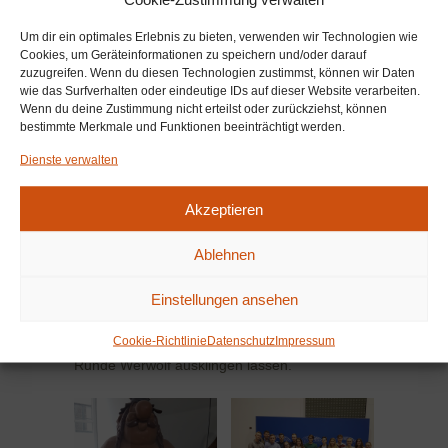
und konnten direkt von den Plätzen der
Um dir ein optimales Erlebnis zu bieten, verwenden wir Technologien wie
Abgeordneten statt vom eigentlichen
Cookies, um Geräteinformationen zu speichern und/oder darauf
Besucherbereich aus den Saal mit den Plätzen
zuzugreifen. Wenn du diesen Technologien zustimmst, können wir Daten
für die Abgeordneten und den
wie das Surfverhalten oder eindeutige IDs auf dieser Website verarbeiten.
Wenn du deine Zustimmung nicht erteilst oder zurückziehst, können
Übersetzerkabinen sehen. Nach einem kurzen
bestimmte Merkmale und Funktionen beeinträchtigt werden.
Gang durch weitere Gebäudeteile, in denen wir
Dienste verwalten
zum Beispiel eine Art kleines Filmstudio sahen
und der Besichtigung eines weiteren
Akzeptieren
Sitzungssaals, gingen wir zum Parlamentarium.
Dies ist ein Museum über die europäische
Ablehnen
Gemeinschaft gegenüber vom Europäischen
Parlament. Dort wurde uns digital und interaktiv
Einstellungen ansehen
die Geschichte und Zukunft der Europäischen
Union gezeigt. Den Abend haben wir mit einer
Cookie-Richtlinie
Datenschutz
Impressum
Runde Werwolf ausklingen lassen.