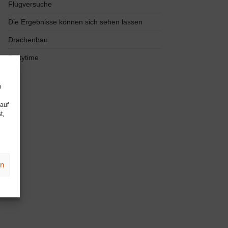
Flugversuche
Die Ergebnisse können sich sehen lassen
Drachenbau
Partytime
m
 auf
t,
en