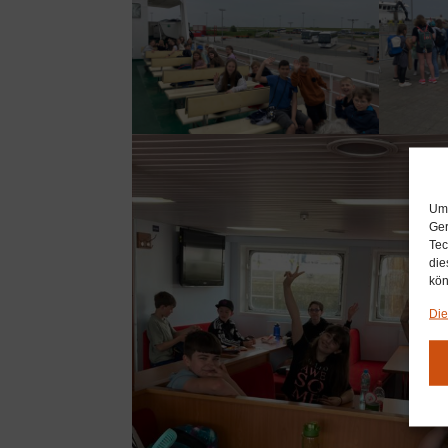
Um 
Ger
Tec
die
kön
Die