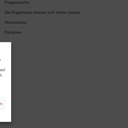
Flugversuche
Die Ergebnisse können sich sehen lassen
Drachenbau
Partytime
m
 auf
t,
en