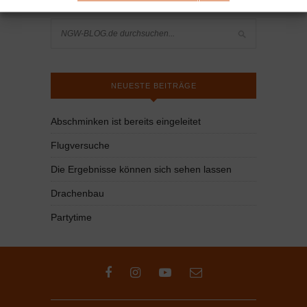
NEUESTE BEITRÄGE
Abschminken ist bereits eingeleitet
Flugversuche
Die Ergebnisse können sich sehen lassen
Drachenbau
Partytime