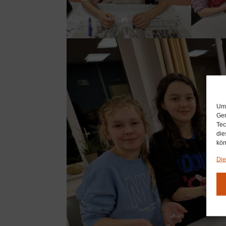
Um 
Ger
Tec
die
kön
Die