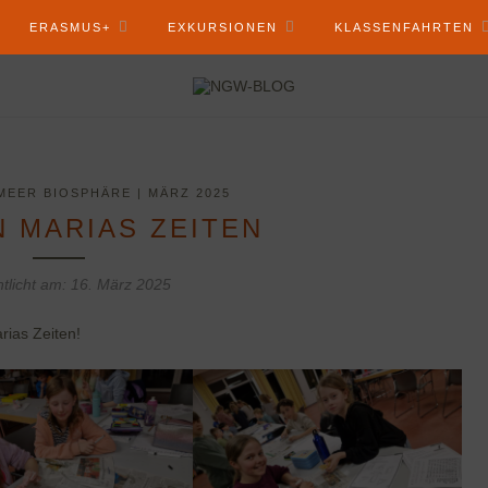
ERASMUS+
EXKURSIONEN
KLASSENFAHRTEN
MEER BIOSPHÄRE | MÄRZ 2025
N MARIAS ZEITEN
ntlicht am:
16. März 2025
rias Zeiten!