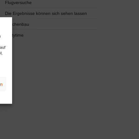
Flugversuche
Die Ergebnisse können sich sehen lassen
Drachenbau
Partytime
m
 auf
t,
en