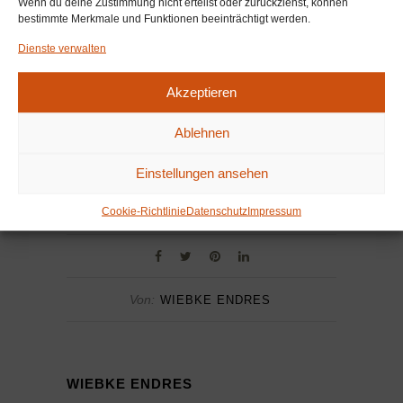
Wenn du deine Zustimmung nicht erteilst oder zurückziehst, können
bestimmte Merkmale und Funktionen beeinträchtigt werden.
Dienste verwalten
Akzeptieren
Ablehnen
Einstellungen ansehen
Cookie-Richtlinie
Datenschutz
Impressum
Von:
WIEBKE ENDRES
WIEBKE ENDRES